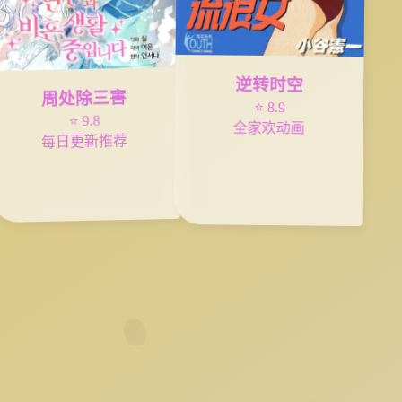
逆转时空
周处除三害
⭐ 8.9
⭐ 9.8
全家欢动画
每日更新推荐