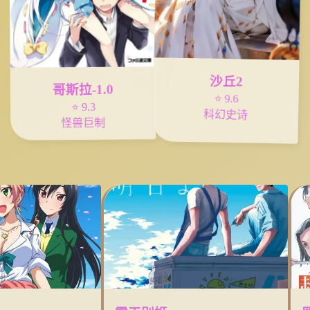
沙丘2
哥斯拉-1.0
⭐ 9.6
⭐ 9.3
科幻史诗
怪兽巨制