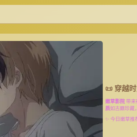
📜 穿越
嫩草影院
带来
质
如古籍珍藏
✨ 今日嫩草推