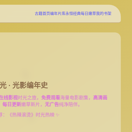
古籍首页
编年片库
永恒经典
每日嫩草
我的书架
时光 · 光影编年史
在线影视
时光之旅，
免费观看
海量电影剧集，
高清画
，
每日更新
嫩草新片，
无广告
纯净陪伴。
荐：《热辣滚烫》时光热映 ✨