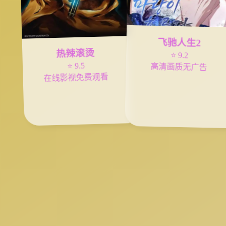
飞驰人生2
热辣滚烫
⭐ 9.2
⭐ 9.5
高清画质无广告
在线影视免费观看